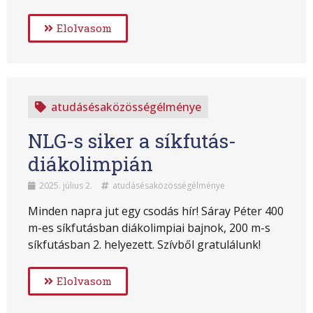
Elolvasom
atudásésaközösségélménye
NLG-s siker a síkfutás-
diákolimpián
2025. július 2.
atudásésaközösségélménye
Minden napra jut egy csodás hír! Sáray Péter 400
m-es síkfutásban diákolimpiai bajnok, 200 m-s
síkfutásban 2. helyezett. Szívből gratulálunk!
Elolvasom