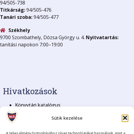
94/505-738
Titkárság:
94/505-476
Tanári szoba:
94/505-477
Székhely
9700 Szombathely, Dózsa György u. 4.
Nyitvatartás:
tanítási napokon 7:00–19:00
Hivatkozások
Könyvtári katalógus
KRÉTA Elektronikus Napló
Sütik kezelése
BME Nyelvvizsga
Blog archívum (2008-2018)
Adatkezelési tájékoztató
A teljes élmény biztosításához olyan technológiákat használunk, mint a