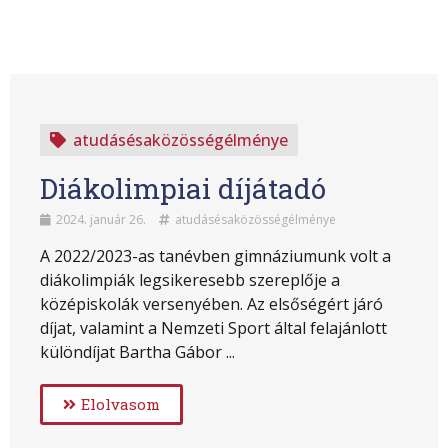
atudásésaközösségélménye
Diákolimpiai díjátadó
2024. január 26.
atudásésaközösségélménye
A 2022/2023-as tanévben gimnáziumunk volt a
diákolimpiák legsikeresebb szereplője a
középiskolák versenyében. Az elsőségért járó
díjat, valamint a Nemzeti Sport által felajánlott
különdíjat Bartha Gábor ...
Elolvasom