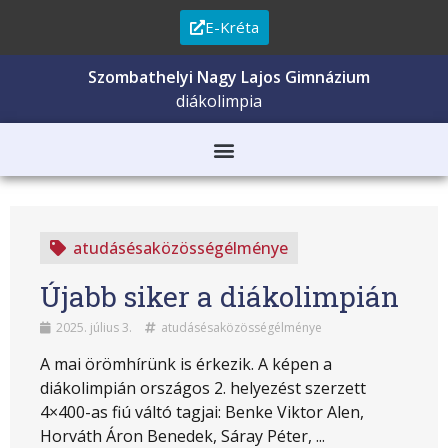
E-Kréta
Szombathelyi Nagy Lajos Gimnázium
diákolimpia
atudásésaközösségélménye
Újabb siker a diákolimpián
2025. július 3.
atudásésaközösségélménye
A mai örömhírünk is érkezik. A képen a
diákolimpián országos 2. helyezést szerzett
4×400-as fiú váltó tagjai: Benke Viktor Alen,
Horváth Áron Benedek, Sáray Péter, ...