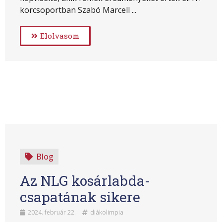
korcsoportban Szabó Marcell ...
Elolvasom
Blog
Az NLG kosárlabda-
csapatának sikere
2024. február 22.
diákolimpia