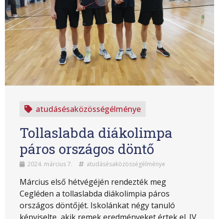
atudásésaközösségélménye
Tollaslabda diákolimpa
páros országos döntő
2024. március 7.
atudásésaközösségélménye
Március első hétvégéjén rendezték meg
Cegléden a tollaslabda diákolimpia páros
országos döntőjét. Iskolánkat négy tanuló
képviselte, akik remek eredményeket értek el. IV.