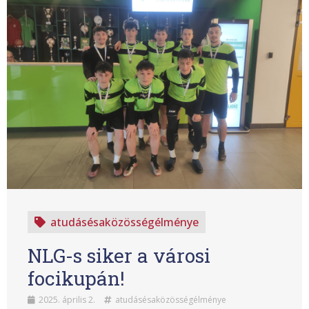
atudásésaközösségélménye
NLG-s siker a városi
focikupán!
2025. április 2.
atudásésaközösségélménye