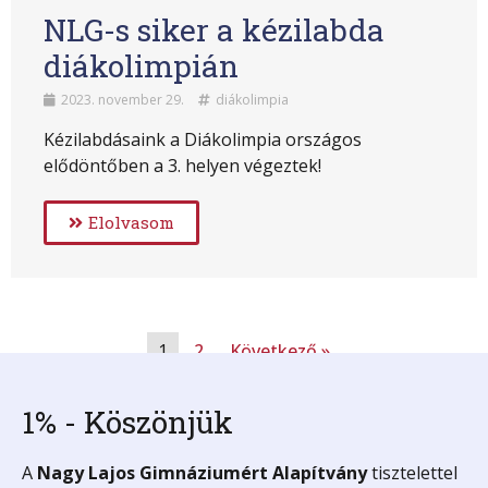
NLG-s siker a kézilabda
diákolimpián
2023. november 29.
diákolimpia
Kézilabdásaink a Diákolimpia országos
elődöntőben a 3. helyen végeztek!
Elolvasom
1
2
Következő »
1% - Köszönjük
A
Nagy Lajos Gimnáziumért
Alapítvány
tisztelettel