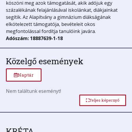
köszöni meg azok támogatását, akik adójuk egy
százalékának felajánlásával iskolánkat, diákjainkat
segítik. Az Alapítvány a gimnázium diákságának
elkötelezett támogatója, bevételeit okos
megfontolással fordítja tanulóink javára.
Adószám: 18887639-1-18
Közelgő események
Naptár
Nem találtunk eseményt!
Teljes képernyő
KRÉTA