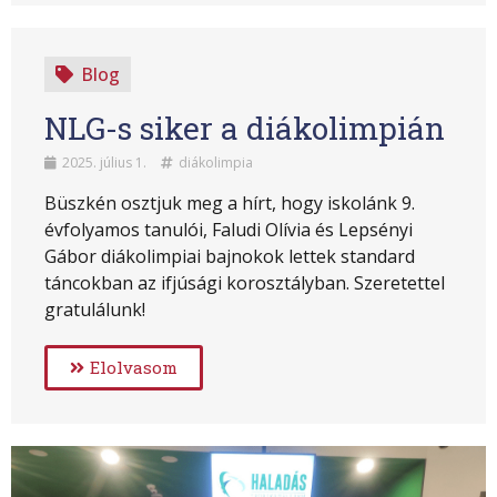
Blog
NLG-s siker a diákolimpián
2025. július 1.
diákolimpia
Büszkén osztjuk meg a hírt, hogy iskolánk 9.
évfolyamos tanulói, Faludi Olívia és Lepsényi
Gábor diákolimpiai bajnokok lettek standard
táncokban az ifjúsági korosztályban. Szeretettel
gratulálunk!
Elolvasom