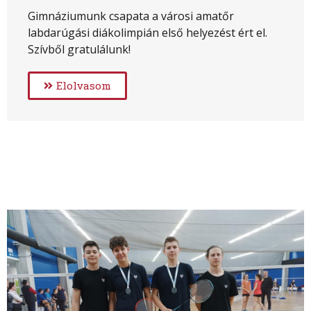
Gimnáziumunk csapata a városi amatőr
labdarúgási diákolimpián első helyezést ért el.
Szívből gratulálunk!
Elolvasom