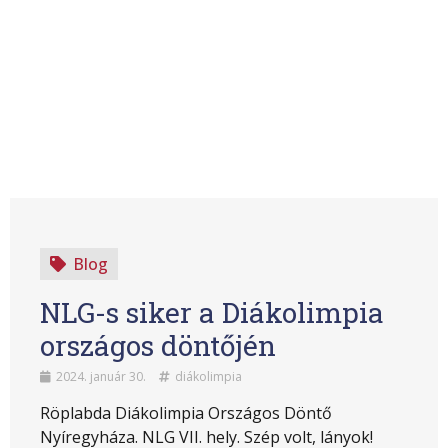
Blog
NLG-s siker a Diákolimpia
országos döntőjén
2024. január 30.
diákolimpia
Röplabda Diákolimpia Országos Döntő
Nyíregyháza. NLG VII. hely. Szép volt, lányok!