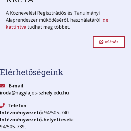
A Köznevelési Regisztrációs és Tanulmányi
Alaprendeszer működéséről, használatáról
ide
kattintva
tudhat meg többet.
Belépés
Elérhetőségeink
E-mail
iroda@nagylajos-szhely.edu.hu
Telefon
Intézményvezető:
94/505-740
Intézményvezető-helyettesek:
94/505-739,