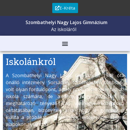
E-Kréta
Szombathelyi Nagy Lajos Gimnázium
Az iskoláról
Iskolánkról
A Szombathelyi Nagy Lajos Gimnázium 1948 óta
önálló intézmény. Sorsában, történetében többször
volt olyan fordulópont, amely próbatételt jelentett az
iskola számára, de a tény, hogy 2025-ben is
meghatározó tényező Vas vármegye középfokú
oktatásában, bizonyíték arra, hogy a gimnázium
kiállta a próbákat, szellemisége, értékrendje szilárd
alapokon nyugszik.