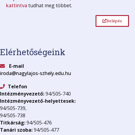
kattintva
tudhat meg többet.
Belépés
Elérhetőségeink
E-mail
iroda@nagylajos-szhely.edu.hu
Telefon
Intézményvezető:
94/505-740
Intézményvezető-helyettesek:
94/505-739,
94/505-738
Titkárság:
94/505-476
Tanári szoba:
94/505-477