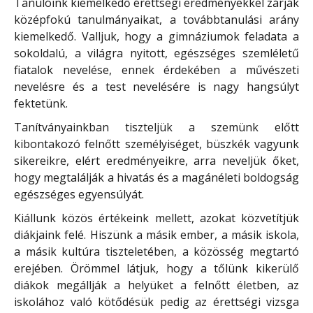
Tanulóink kiemelkedő érettségi eredményekkel zárják
középfokú tanulmányaikat, a továbbtanulási arány
kiemelkedő. Valljuk, hogy a gimnáziumok feladata a
sokoldalú, a világra nyitott, egészséges szemléletű
fiatalok nevelése, ennek érdekében a művészeti
nevelésre és a test nevelésére is nagy hangsúlyt
fektetünk.
Tanítványainkban tiszteljük a szemünk előtt
kibontakozó felnőtt személyiséget, büszkék vagyunk
sikereikre, elért eredményeikre, arra neveljük őket,
hogy megtalálják a hivatás és a magánéleti boldogság
egészséges egyensúlyát.
Kiállunk közös értékeink mellett, azokat közvetítjük
diákjaink felé. Hiszünk a másik ember, a másik iskola,
a másik kultúra tiszteletében, a közösség megtartó
erejében. Örömmel látjuk, hogy a tőlünk kikerülő
diákok megállják a helyüket a felnőtt életben, az
iskolához való kötődésük pedig az érettségi vizsga