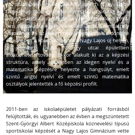
Az alapvetően reáliskolaként ismert Nagy Lajos
Gimnázium több évtizeden keresztül az ország egyik
vezető iskolája volt. Miután a Premontrei Rend 1994-
ben visszakapta egykori iskolaépületét, Szombathely
városának és az akkori nevelőtestületnek a döntése
értelmében a következő évtől a Nagy Lajos új helyen,
a jelenlegi, Dózsa György utcai épületben
működhetett tovább. Ekkor alakult ki az a képzési
struktúra, amely alapvetően az idegen nyelvi és a
matematika képzésre helyezte a hangsúlyt, emelt
szintű angol nyelvi és emelt szintű matematika
osztályok jelentették a fő képzési profilt.
2011-ben az iskolaépületet pályázati forrásból
felújították, és ugyanebben az évben a megszüntetett
Szent-Györgyi Albert Középiskola köznevelési típusú
sportiskolai képzését a Nagy Lajos Gimnázium vette