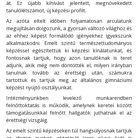
át. Ez újabb kihívást jelentett, megnövekedett
tanulólétszámot, új képzési profilt.
Az azóta eltelt időben folyamatosan arculatunk
megújításán dolgozunk, a gyorsan változó világhoz és
az ehhez képest formálódó igényekhez igyekszünk
alkalmazkodni. Emelt szintű természettudományos
képzéssel egészítettük ki képzési kínálatunkat, és
fontosnak tartjuk, hogy azon tanulóknak is teret
adjunk, akik még nem döntötték el, milyen irányban
tanulnak tovább az érettségi után, számukra
tartottuk és tartjuk meg az általános gimnáziumi
képzést nyújtó osztályunkat.
Intézményünkben levelező munkarendben
felnőttoktatás is működik, amelynek keretei között
támogatásunkkal felnőtt hallgatók juthatnak el az
érettségi vizsgáig.
Az emelt szintű képzéseken túl hangsúlyosnak tartjuk