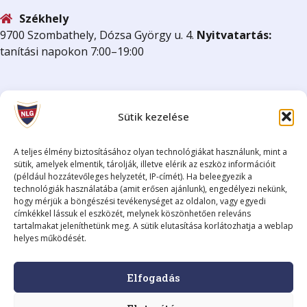
Székhely
9700 Szombathely, Dózsa György u. 4.
Nyitvatartás:
tanítási napokon 7:00–19:00
Sütik kezelése
Hivatkozások
A teljes élmény biztosításához olyan technológiákat használunk, mint a
sütik, amelyek elmentik, tárolják, illetve elérik az eszköz információit
(például hozzátevőleges helyzetét, IP-címét). Ha beleegyezik a
Könyvtári katalógus
technológiák használatába (amit erősen ajánlunk), engedélyezi nekünk,
hogy mérjük a böngészési tevékenységet az oldalon, vagy egyedi
KRÉTA Elektronikus Napló
címkékkel lássuk el eszközét, melynek köszönhetően releváns
BME Nyelvvizsga
tartalmakat jeleníthetünk meg. A sütik elutasítása korlátozhatja a weblap
Blog archívum (2008-2018)
helyes működését.
Adatkezelési tájékoztató
Elfogadás
Fenntartó