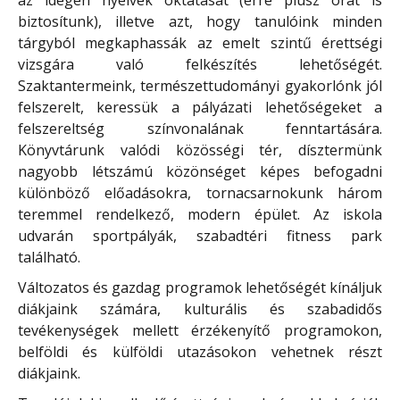
az idegen nyelvek oktatását (erre plusz órát is
biztosítunk), illetve azt, hogy tanulóink minden
tárgyból megkaphassák az emelt szintű érettségi
vizsgára való felkészítés lehetőségét.
Szaktantermeink, természettudományi gyakorlónk jól
felszerelt, keressük a pályázati lehetőségeket a
felszereltség színvonalának fenntartására.
Könyvtárunk valódi közösségi tér, dísztermünk
nagyobb létszámú közönséget képes befogadni
különböző előadásokra, tornacsarnokunk három
teremmel rendelkező, modern épület. Az iskola
udvarán sportpályák, szabadtéri fitness park
található.
Változatos és gazdag programok lehetőségét kínáljuk
diákjaink számára, kulturális és szabadidős
tevékenységek mellett érzékenyítő programokon,
belföldi és külföldi utazásokon vehetnek részt
diákjaink.