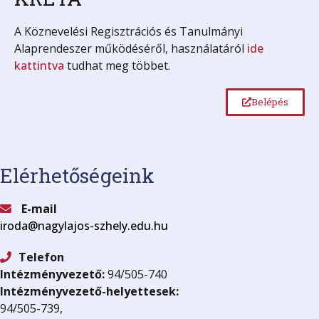
A Köznevelési Regisztrációs és Tanulmányi
Alaprendeszer működéséről, használatáról
ide
kattintva
tudhat meg többet.
Belépés
Elérhetőségeink
E-mail
iroda@nagylajos-szhely.edu.hu
Telefon
Intézményvezető:
94/505-740
Intézményvezető-helyettesek:
94/505-739,