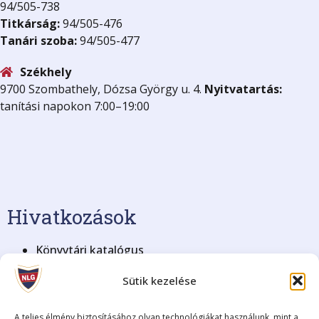
94/505-738
Titkárság:
94/505-476
Tanári szoba:
94/505-477
Székhely
9700 Szombathely, Dózsa György u. 4.
Nyitvatartás:
tanítási napokon 7:00–19:00
Hivatkozások
Könyvtári katalógus
KRÉTA Elektronikus Napló
Sütik kezelése
BME Nyelvvizsga
Blog archívum (2008-2018)
Adatkezelési tájékoztató
A teljes élmény biztosításához olyan technológiákat használunk, mint a