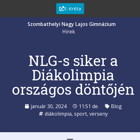
E-Kréta
Szombathelyi Nagy Lajos Gimnázium
Hírek
NLG-s siker a
Diákolimpia
országos döntőjén
január 30, 2024
11:51 de.
Blog
diákolimpia
,
sport
,
verseny