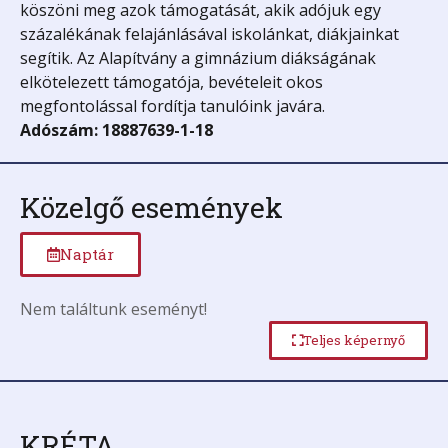
köszöni meg azok támogatását, akik adójuk egy
százalékának felajánlásával iskolánkat, diákjainkat
segítik. Az Alapítvány a gimnázium diákságának
elkötelezett támogatója, bevételeit okos
megfontolással fordítja tanulóink javára.
Adószám: 18887639-1-18
Közelgő események
Naptár
Nem találtunk eseményt!
Teljes képernyő
KRÉTA