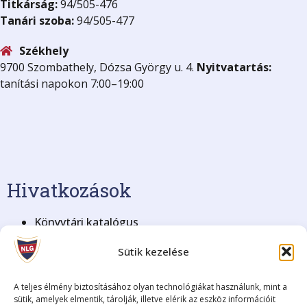
Titkárság:
94/505-476
Tanári szoba:
94/505-477
Székhely
9700 Szombathely, Dózsa György u. 4.
Nyitvatartás:
tanítási napokon 7:00–19:00
Hivatkozások
Könyvtári katalógus
KRÉTA Elektronikus Napló
Sütik kezelése
BME Nyelvvizsga
Blog archívum (2008-2018)
Adatkezelési tájékoztató
A teljes élmény biztosításához olyan technológiákat használunk, mint a
sütik, amelyek elmentik, tárolják, illetve elérik az eszköz információit