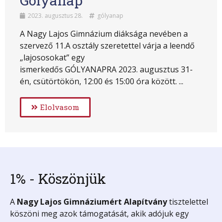
Gólyanap
2023. augusztus 28.
gólyanap
A Nagy Lajos Gimnázium diáksága nevében a
szervező 11.A osztály szeretettel várja a leendő
„lajososokat” egy
ismerkedős GÓLYANAPRA 2023. augusztus 31-
én, csütörtökön, 12:00 és 15:00 óra között. ...
Elolvasom
1% - Köszönjük
A
Nagy Lajos Gimnáziumért
Alapítvány
tisztelettel
köszöni meg azok támogatását, akik adójuk egy