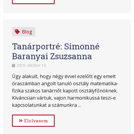
Blog
Tanárportré: Simonné
Baranyai Zsuzsanna
2018. október 13.
Úgy alakult, hogy négy évvel ezelőtt egy emelt
óraszámban angolt tanuló osztály matematika-
fizika szakos tanárnőt kapott osztályfőnöknek.
Kíváncsian vártuk, vajon harmonikussá teszi-e
kapcsolatunkat a számunkra ...
Elolvasom