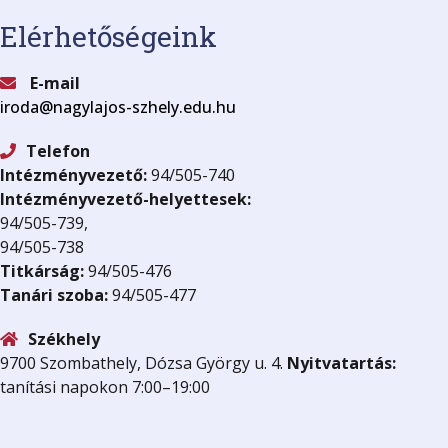
Elérhetőségeink
E-mail
iroda@nagylajos-szhely.edu.hu
Telefon
Intézményvezető:
94/505-740
Intézményvezető-helyettesek:
94/505-739,
94/505-738
Titkárság:
94/505-476
Tanári szoba:
94/505-477
Székhely
9700 Szombathely, Dózsa György u. 4.
Nyitvatartás:
tanítási napokon 7:00–19:00