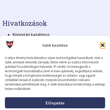
Hivatkozások
Könyvtári katalógus
KRÉTA Elektronikus Napló
Sütik kezelése
BME Nyelvvizsga
Blog archívum (2008-2018)
Adatkezelési tájékoztató
A teljes élmény biztosításához olyan technológiákat használunk, mint a
sütik, amelyek elmentik, tárolják, illetve elérik az eszköz információit
(például hozzátevőleges helyzetét, IP-címét). Ha beleegyezik a
Fenntartó
technológiák használatába (amit erősen ajánlunk), engedélyezi nekünk,
hogy mérjük a böngészési tevékenységet az oldalon, vagy egyedi
címkékkel lássuk el eszközét, melynek köszönhetően releváns
Fenntartó neve:
Szombathelyi Tankerületi Központ
tartalmakat jeleníthetünk meg. A sütik elutasítása korlátozhatja a weblap
Székhelye:
9700 Szombathely, Kossuth Lajos utca 8.
helyes működését.
Képviselője:
Fodor István, igazgató
A fenntartó elérhetősége:
+36 (94) 795-225 •
Elfogadás
szombathely@kk.gov.hu