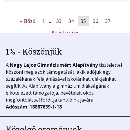
« Előző
1
…
33
34
35
36
37
Következő »
1% - Köszönjük
A
Nagy Lajos Gimnáziumért
Alapítvány
tisztelettel
köszöni meg azok támogatását, akik adójuk egy
százalékának felajánlásával iskolánkat, diákjainkat
segítik. Az Alapítvány a gimnázium diákságának
elkötelezett támogatója, bevételeit okos
megfontolással fordítja tanulóink javára.
Adószám: 18887639-1-18
Közelgő események