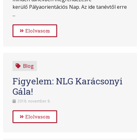
kerülő Pályaorientációs Nap. Az ide tanévtől erre
...
Elolvasom
Blog
Figyelem: NLG Karácsonyi
Gála!
2018. november 8.
Elolvasom