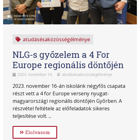
atudásésaközösségélménye
NLG-s győzelem a 4 For
Europe regionális döntőjén
2023. november 16.
atudásésaközösségélménye
2023. november 16-án iskolánk négyfős csapata
részt vett a 4 for Europe verseny nyugat-
magyarországi regionális döntőjén Győrben. A
részvétel feltétele az előfeladatok sikeres
teljesítése volt. ...
Elolvasom