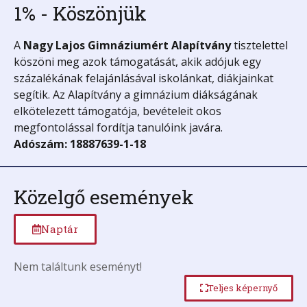
1% - Köszönjük
A
Nagy Lajos Gimnáziumért
Alapítvány
tisztelettel
köszöni meg azok támogatását, akik adójuk egy
százalékának felajánlásával iskolánkat, diákjainkat
segítik. Az Alapítvány a gimnázium diákságának
elkötelezett támogatója, bevételeit okos
megfontolással fordítja tanulóink javára.
Adószám: 18887639-1-18
Közelgő események
Naptár
Nem találtunk eseményt!
Teljes képernyő