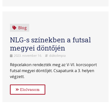
Blog
NLG-s színekben a futsal
megyei döntőjén
2023. november 16.
diákolimpia
Répcelakon rendezték meg az V-VI. korcsoport
futsal megyei döntőjét. Csapatunk a 3. helyen
végzett.
Elolvasom