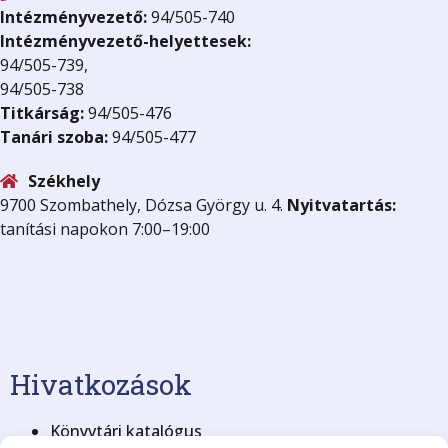
Intézményvezető:
94/505-740
Intézményvezető-helyettesek:
94/505-739,
94/505-738
Titkárság:
94/505-476
Tanári szoba:
94/505-477
Székhely
9700 Szombathely, Dózsa György u. 4.
Nyitvatartás:
tanítási napokon 7:00–19:00
Hivatkozások
Könyvtári katalógus