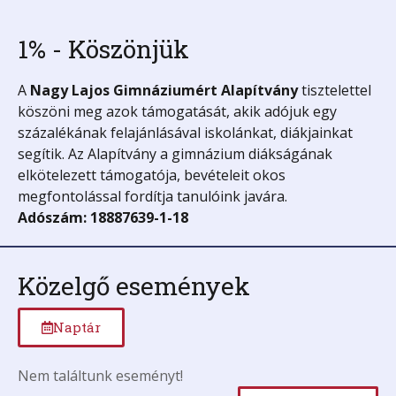
1% - Köszönjük
A
Nagy Lajos Gimnáziumért
Alapítvány
tisztelettel
köszöni meg azok támogatását, akik adójuk egy
százalékának felajánlásával iskolánkat, diákjainkat
segítik. Az Alapítvány a gimnázium diákságának
elkötelezett támogatója, bevételeit okos
megfontolással fordítja tanulóink javára.
Adószám: 18887639-1-18
Közelgő események
Naptár
Nem találtunk eseményt!