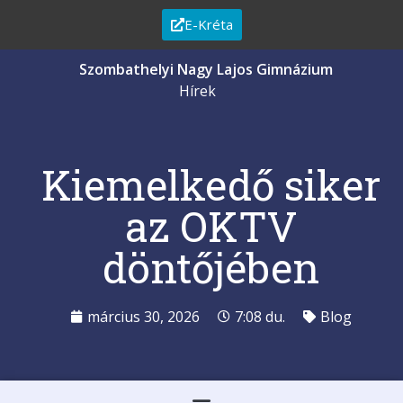
E-Kréta
Szombathelyi Nagy Lajos Gimnázium
Hírek
Kiemelkedő siker
az OKTV
döntőjében
március 30, 2026
7:08 du.
Blog