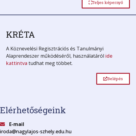
Teljes képernyő
KRÉTA
A Köznevelési Regisztrációs és Tanulmányi
Alaprendeszer működéséről, használatáról
ide
kattintva
tudhat meg többet.
Belépés
Elérhetőségeink
E-mail
iroda@nagylajos-szhely.edu.hu