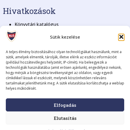
Hivatkozások
Könyvtári katalógus
KRÉTA Elektronikus Napló
Sütik kezelése
BME Nyelvvizsga
Blog archívum (2008-2018)
Adatkezelési tájékoztató
A teljes élmény biztosításához olyan technológiákat használunk, mint a
sütik, amelyek elmentik, tárolják, illetve elérik az eszköz információit
(például hozzátevőleges helyzetét, IP-címét). Ha beleegyezik a
Fenntartó
technológiák használatába (amit erősen ajánlunk), engedélyezi nekünk,
hogy mérjük a böngészési tevékenységet az oldalon, vagy egyedi
címkékkel lássuk el eszközét, melynek köszönhetően releváns
Fenntartó neve:
Szombathelyi Tankerületi Központ
tartalmakat jeleníthetünk meg. A sütik elutasítása korlátozhatja a weblap
Székhelye:
9700 Szombathely, Kossuth Lajos utca 8.
helyes működését.
Képviselője:
Fodor István, igazgató
A fenntartó elérhetősége:
+36 (94) 795-225 •
Elfogadás
szombathely@kk.gov.hu
Adószáma:
15835499-2-18
Elutasítás
KSH statisztikai száma:
15835499-8412-312-18