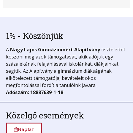
1% - Köszönjük
A
Nagy Lajos Gimnáziumért
Alapítvány
tisztelettel
köszöni meg azok támogatását, akik adójuk egy
százalékának felajánlásával iskolánkat, diákjainkat
segítik. Az Alapítvány a gimnázium diákságának
elkötelezett támogatója, bevételeit okos
megfontolással fordítja tanulóink javára.
Adószám: 18887639-1-18
Közelgő események
Naptár