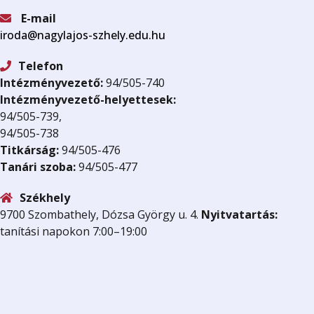
E-mail
iroda@nagylajos-szhely.edu.hu
Telefon
Intézményvezető:
94/505-740
Intézményvezető-helyettesek:
94/505-739,
94/505-738
Titkárság:
94/505-476
Tanári szoba:
94/505-477
Székhely
9700 Szombathely, Dózsa György u. 4.
Nyitvatartás:
tanítási napokon 7:00–19:00