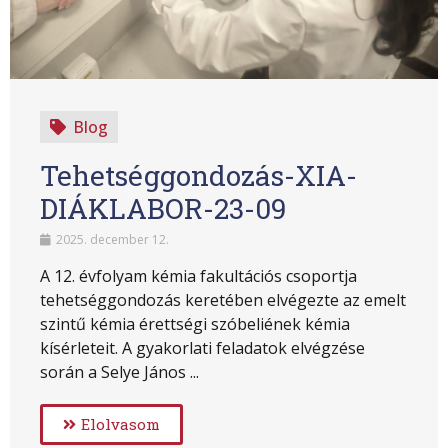
Blog
Tehetséggondozás-XIA-
DIÁKLABOR-23-09
2025. december 12.
A 12. évfolyam kémia fakultációs csoportja
tehetséggondozás keretében elvégezte az emelt
szintű kémia érettségi szóbeliének kémia
kísérleteit. A gyakorlati feladatok elvégzése
során a Selye János ...
Elolvasom