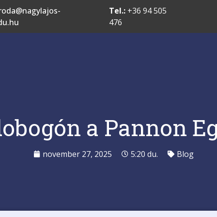
roda@nagylajos-
Tel.:
+36 94 505
du.hu
476
 dobogón a Pannon E
november 27, 2025
5:20 du.
Blog