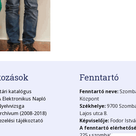
kozások
Fenntartó
ári katalógus
Fenntartó neve:
Szombat
 Elektronikus Napló
Központ
yelvvizsga
Székhelye:
9700 Szomba
archívum (2008-2018)
Lajos utca 8.
zelési tájékoztató
Képviselője:
Fodor Istvá
A fenntartó elérhetős
225 • szombathely@kk.g