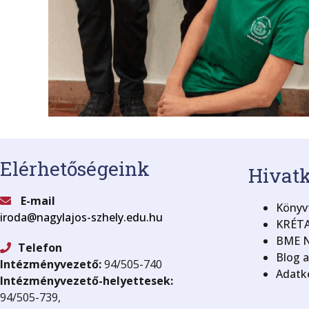
Elérhetőségeink
Hivat
E-mail
Könyvt
iroda@nagylajos-szhely.edu.hu
KRÉTA
BME N
Telefon
Blog 
Intézményvezető:
94/505-740
Adatke
Intézményvezető-helyettesek:
94/505-739,