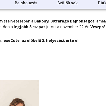
Beiskolázás
Szülőknek
Diák
em
szervezésében a
Bakonyi Bitfaragó Bajnokságot
, amel
vetően a
legjobb 8 csapat
jutott a november 22-én
Veszpr
az
exeCute
,
az előkelő 3. helyezést érte el
.