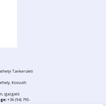
helyi Tankerületi
thely, Kossuth
n, igazgató
ége:
+36 (94) 795-
ov.hu