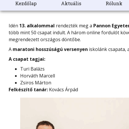
Kezdőlap
Aktuális
Rólunk
Idén
13. alkalommal
rendezték meg a
Pannon Egyet
több mint 50 csapat indult. A három online fordulót kö
megrendezett országos döntőbe.
A
maratoni hosszúságú versenyen
iskolánk csapata, 
A csapat tagjai:
Turi Balázs
Horváth Marcell
Zsiros Márton
Felkészítő tanár:
Kovács Árpád