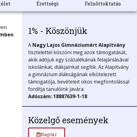
élet
Érettségi
Felnőttoktatás
yen
1% - Köszönjük
émben
A
Nagy Lajos Gimnáziumért
Alapítvány
tisztelettel köszöni meg azok támogatását,
akik adójuk egy százalékának felajánlásával
iskolánkat, diákjainkat segítik. Az Alapítvány
a gimnázium diákságának elkötelezett
támogatója, bevételeit okos megfontolással
fordítja tanulóink javára.
Adószám: 18887639-1-18
Közelgő események
Naptár