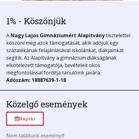
1% - Köszönjük
A
Nagy Lajos Gimnáziumért
Alapítvány
tisztelettel
köszöni meg azok támogatását, akik adójuk egy
százalékának felajánlásával iskolánkat, diákjainkat
segítik. Az Alapítvány a gimnázium diákságának
elkötelezett támogatója, bevételeit okos
megfontolással fordítja tanulóink javára.
Adószám: 18887639-1-18
Közelgő események
Naptár
Nem találtunk eseményt!