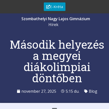
E-Kréta
Szombathelyi Nagy Lajos Gimnázium
Hírek
Második helyezés
a megyei
diákolimpiai
döntőben
november 27, 2025
5:15 du.
Blog