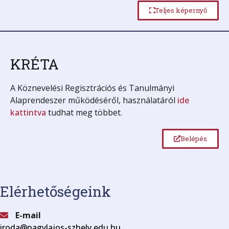
Teljes képernyő
KRÉTA
A Köznevelési Regisztrációs és Tanulmányi
Alaprendeszer működéséről, használatáról
ide
kattintva
tudhat meg többet.
Belépés
Elérhetőségeink
E-mail
iroda@nagylajos-szhely.edu.hu