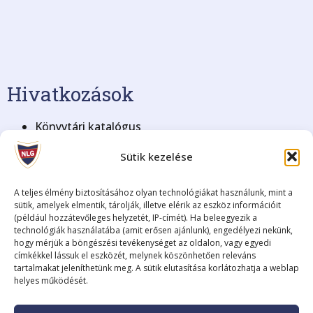
Hivatkozások
Könyvtári katalógus
KRÉTA Elektronikus Napló
Sütik kezelése
BME Nyelvvizsga
Blog archívum (2008-2018)
Adatkezelési tájékoztató
A teljes élmény biztosításához olyan technológiákat használunk, mint a
sütik, amelyek elmentik, tárolják, illetve elérik az eszköz információit
(például hozzátevőleges helyzetét, IP-címét). Ha beleegyezik a
Fenntartó
technológiák használatába (amit erősen ajánlunk), engedélyezi nekünk,
hogy mérjük a böngészési tevékenységet az oldalon, vagy egyedi
címkékkel lássuk el eszközét, melynek köszönhetően releváns
Fenntartó neve:
Szombathelyi Tankerületi Központ
tartalmakat jeleníthetünk meg. A sütik elutasítása korlátozhatja a weblap
Székhelye:
9700 Szombathely, Kossuth Lajos utca 8.
helyes működését.
Képviselője:
Fodor István, igazgató
A fenntartó elérhetősége:
+36 (94) 795-225 •