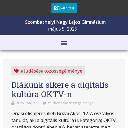
E-Kréta
Szombathelyi Nagy Lajos Gimnázium
május 5, 2025
atudásésaközösségélménye
Diákunk sikere a digitális
kultúra OKTV-n
2025. május 5.
atudásésaközösségélménye
Óriási elismerés illeti Bozai Ákos, 12. A osztályos
tanulót, aki a digitális kultúra (I. kategória) OKTV
országos döntőjében a 6. helyet szerezte meg.