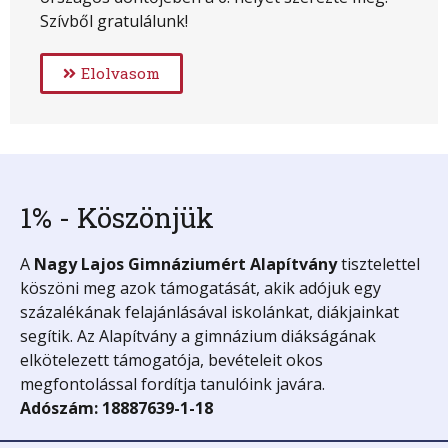
Szívből gratulálunk!
Elolvasom
1% - Köszönjük
A
Nagy Lajos Gimnáziumért
Alapítvány
tisztelettel
köszöni meg azok támogatását, akik adójuk egy
százalékának felajánlásával iskolánkat, diákjainkat
segítik. Az Alapítvány a gimnázium diákságának
elkötelezett támogatója, bevételeit okos
megfontolással fordítja tanulóink javára.
Adószám: 18887639-1-18