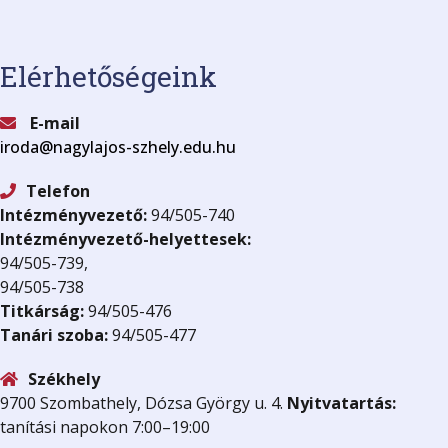
Elérhetőségeink
E-mail
iroda@nagylajos-szhely.edu.hu
Telefon
Intézményvezető:
94/505-740
Intézményvezető-helyettesek:
94/505-739,
94/505-738
Titkárság:
94/505-476
Tanári szoba:
94/505-477
Székhely
9700 Szombathely, Dózsa György u. 4.
Nyitvatartás:
tanítási napokon 7:00–19:00