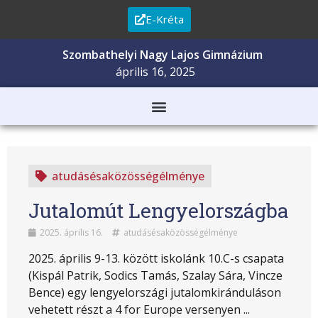
E-Kréta
Szombathelyi Nagy Lajos Gimnázium
április 16, 2025
atudásésaközösségélménye
Jutalomút Lengyelországba
2025. április 16.
atudásésaközösségélménye
2025. április 9-13. között iskolánk 10.C-s csapata
(Kispál Patrik, Sodics Tamás, Szalay Sára, Vincze
Bence) egy lengyelországi jutalomkiránduláson
vehetett részt a 4 for Europe versenyen ...