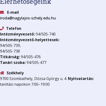
Elérhetőségeink
E-mail
iroda@nagylajos-szhely.edu.hu
Telefon
Intézményvezető:
94/505-740
Intézményvezető-helyettesek:
94/505-739,
94/505-738
Titkárság:
94/505-476
Tanári szoba:
94/505-477
Székhely
9700 Szombathely, Dózsa György u. 4.
Nyitvatartás:
tanítási napokon 7:00–19:00