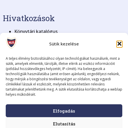
Hivatkozások
Könyvtári katalógus
KRÉTA Elektronikus Napló
Sütik kezelése
BME Nyelvvizsga
Blog archívum (2008-2018)
Adatkezelési tájékoztató
A teljes élmény biztosításához olyan technológiákat használunk, mint a
sütik, amelyek elmentik, tárolják, illetve elérik az eszköz információit
(például hozzátevőleges helyzetét, IP-címét). Ha beleegyezik a
Fenntartó
technológiák használatába (amit erősen ajánlunk), engedélyezi nekünk,
hogy mérjük a böngészési tevékenységet az oldalon, vagy egyedi
címkékkel lássuk el eszközét, melynek köszönhetően releváns
Fenntartó neve:
Szombathelyi Tankerületi Központ
tartalmakat jeleníthetünk meg. A sütik elutasítása korlátozhatja a weblap
Székhelye:
9700 Szombathely, Kossuth Lajos utca 8.
helyes működését.
Képviselője:
Fodor István, igazgató
A fenntartó elérhetősége:
+36 (94) 795-225 •
Elfogadás
szombathely@kk.gov.hu
Adószáma:
15835499-2-18
Elutasítás
KSH statisztikai száma:
15835499-8412-312-18