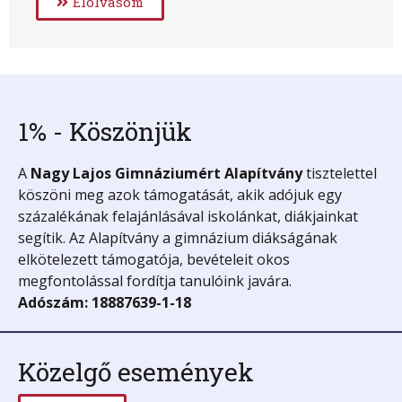
Elolvasom
1% - Köszönjük
A
Nagy Lajos Gimnáziumért
Alapítvány
tisztelettel
köszöni meg azok támogatását, akik adójuk egy
százalékának felajánlásával iskolánkat, diákjainkat
segítik. Az Alapítvány a gimnázium diákságának
elkötelezett támogatója, bevételeit okos
megfontolással fordítja tanulóink javára.
Adószám: 18887639-1-18
Közelgő események