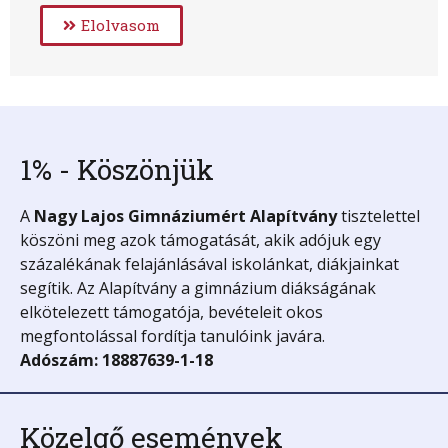
Elolvasom
1% - Köszönjük
A
Nagy Lajos Gimnáziumért
Alapítvány
tisztelettel
köszöni meg azok támogatását, akik adójuk egy
százalékának felajánlásával iskolánkat, diákjainkat
segítik. Az Alapítvány a gimnázium diákságának
elkötelezett támogatója, bevételeit okos
megfontolással fordítja tanulóink javára.
Adószám: 18887639-1-18
Közelgő események