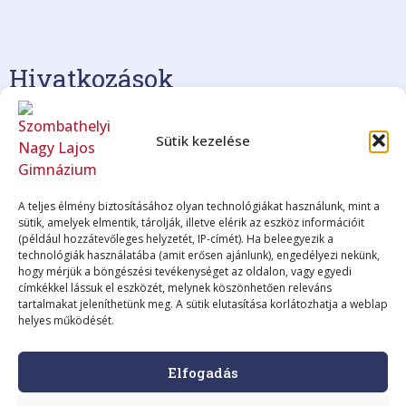
Hivatkozások
Könyvtári katalógus
Sütik kezelése
KRÉTA Elektronikus Napló
BME Nyelvvizsga
Blog archívum (2008-2018)
Adatkezelési tájékoztató
A teljes élmény biztosításához olyan technológiákat használunk, mint a
sütik, amelyek elmentik, tárolják, illetve elérik az eszköz információit
(például hozzátevőleges helyzetét, IP-címét). Ha beleegyezik a
Fenntartó
technológiák használatába (amit erősen ajánlunk), engedélyezi nekünk,
hogy mérjük a böngészési tevékenységet az oldalon, vagy egyedi
címkékkel lássuk el eszközét, melynek köszönhetően releváns
Fenntartó neve:
Szombathelyi Tankerületi Központ
tartalmakat jeleníthetünk meg. A sütik elutasítása korlátozhatja a weblap
Székhelye:
9700 Szombathely, Kossuth Lajos utca 8.
helyes működését.
Képviselője:
Fodor István, igazgató
A fenntartó elérhetősége:
+36 (94) 795-225 •
Elfogadás
szombathely@kk.gov.hu
Adószáma:
15835499-2-18