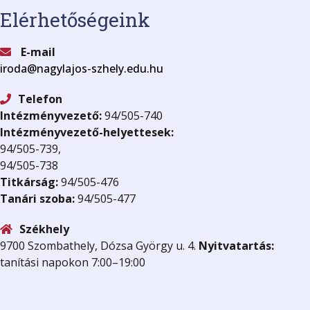
Elérhetőségeink
E-mail
iroda@nagylajos-szhely.edu.hu
Telefon
Intézményvezető:
94/505-740
Intézményvezető-helyettesek:
94/505-739,
94/505-738
Titkárság:
94/505-476
Tanári szoba:
94/505-477
Székhely
9700 Szombathely, Dózsa György u. 4.
Nyitvatartás:
tanítási napokon 7:00–19:00