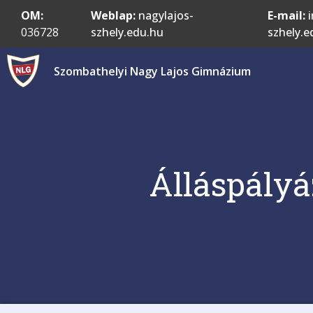
OM:
Weblap:
nagylajos-
E-mail:
i
036728
szhely.edu.hu
szhely.e
Szombathelyi Nagy Lajos Gimnázium
Álláspályá