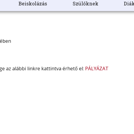
Beiskolázás
Szülőknek
Diák
tében
e az alábbi linkre kattintva érhető el:
PÁLYÁZAT