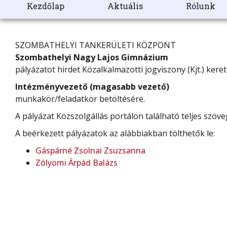
Kezdőlap
Aktuális
Rólunk
SZOMBATHELYI TANKERÜLETI KÖZPONT
Szombathelyi Nagy Lajos Gimnázium
pályázatot hirdet Közalkalmazotti jogviszony (Kjt.) kere
Intézményvezető (magasabb vezető)
munkakör/feladatkör betöltésére.
A pályázat Közszolgállás portálon található teljes szöveg
A beérkezett pályázatok az alábbiakban tölthetők le:
Gáspárné Zsolnai Zsuzsanna
Zólyomi Árpád Balázs