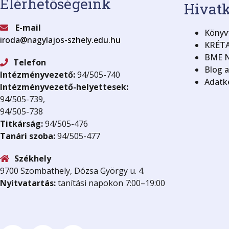
Elérhetőségeink
Hivat
E-mail
Könyvt
iroda@nagylajos-szhely.edu.hu
KRÉTA
BME N
Telefon
Blog 
Intézményvezető:
94/505-740
Adatke
Intézményvezető-helyettesek:
94/505-739,
94/505-738
Titkárság:
94/505-476
Tanári szoba:
94/505-477
Székhely
9700 Szombathely, Dózsa György u. 4.
Nyitvatartás:
tanítási napokon 7:00–19:00