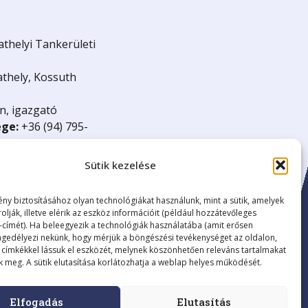
helyi Tankerületi
thely, Kossuth
n, igazgató
ége:
+36 (94) 795-
ov.hu
18
Sütik kezelése
:
15835499-8412-
ény biztosításához olyan technológiákat használunk, mint a sütik, amelyek
rolják, illetve elérik az eszköz információit (például hozzátevőleges
P-címét). Ha beleegyezik a technológiák használatába (amit erősen
engedélyezi nekünk, hogy mérjük a böngészési tevékenységet az oldalon,
 címkékkel lássuk el eszközét, melynek köszönhetően releváns tartalmakat
nk meg. A sütik elutasítása korlátozhatja a weblap helyes működését.
Elfogadás
Elutasítás