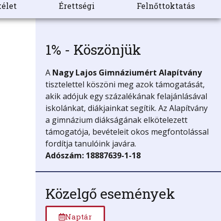
élet
Érettségi
Felnőttoktatás
1% - Köszönjük
A
Nagy Lajos Gimnáziumért
Alapítvány
tisztelettel köszöni meg azok támogatását,
akik adójuk egy százalékának felajánlásával
iskolánkat, diákjainkat segítik. Az Alapítvány
a gimnázium diákságának elkötelezett
támogatója, bevételeit okos megfontolással
fordítja tanulóink javára.
Adószám: 18887639-1-18
Közelgő események
Naptár