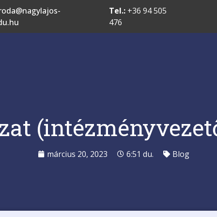
roda@nagylajos-
Tel.:
+36 94 505
du.hu
476
zat (intézményvezető
március 20, 2023
6:51 du.
Blog