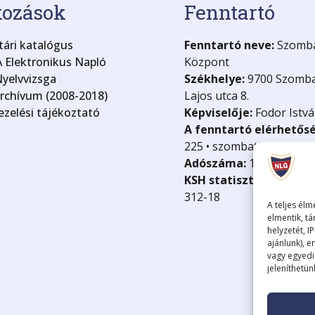
kozások
Fenntartó
ári katalógus
Fenntartó neve:
Szombat
 Elektronikus Napló
Központ
yelvvizsga
Székhelye:
9700 Szomba
archívum (2008-2018)
Lajos utca 8.
zelési tájékoztató
Képviselője:
Fodor Istvá
A fenntartó elérhetős
225 • szombathely@kk.g
Adószáma:
15835499-2-
KSH statisztikai száma
312-18
A teljes élm
elmentik, tá
helyzetét, I
ajánlunk), 
vagy egyedi
jeleníthetü