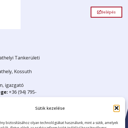
Belépés
helyi Tankerületi
thely, Kossuth
n, igazgató
ége:
+36 (94) 795-
ov.hu
18
Sütik kezelése
:
15835499-8412-
ény biztosításához olyan technológiákat használunk, mint a sütik, amelyek
rolják, illetve elérik az eszköz információit (például hozzátevőleges