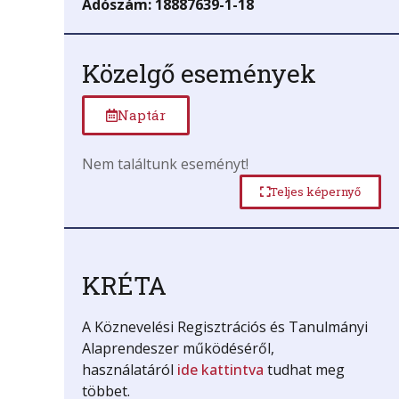
Adószám: 18887639-1-18
Közelgő események
Naptár
Nem találtunk eseményt!
Teljes képernyő
KRÉTA
A Köznevelési Regisztrációs és Tanulmányi
Alaprendeszer működéséről,
használatáról
ide kattintva
tudhat meg
többet.