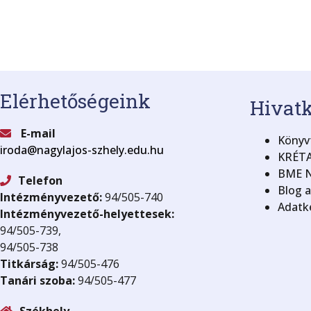
Elérhetőségeink
Hivat
E-mail
Könyvt
iroda@nagylajos-szhely.edu.hu
KRÉTA
BME N
Telefon
Blog 
Intézményvezető:
94/505-740
Adatke
Intézményvezető-helyettesek:
94/505-739,
94/505-738
Titkárság:
94/505-476
Tanári szoba:
94/505-477