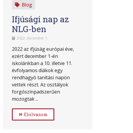
Blog
Ifjúsági nap az
NLG-ben
2022. december 7.
2022 az ifjúság európai éve,
ezért december 1-én
iskolánkban a 10. illetve 11.
évfolyamos diákok egy
rendhagyó tanítási napon
vettek részt. Az osztályok
forgószínpadszerűen
mozogtak ...
Elolvasom