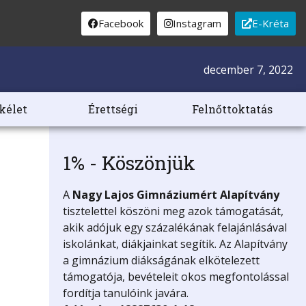
Facebook
Instagram
E-Kréta
december 7, 2022
kélet
Érettségi
Felnőttoktatás
1% - Köszönjük
A
Nagy Lajos Gimnáziumért
Alapítvány
tisztelettel köszöni meg azok támogatását,
akik adójuk egy százalékának felajánlásával
iskolánkat, diákjainkat segítik. Az Alapítvány
a gimnázium diákságának elkötelezett
támogatója, bevételeit okos megfontolással
fordítja tanulóink javára.