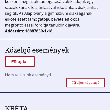
köszöni meg azok támogatását, akik adójuk egy
százalékának felajánlásával iskolánkat, diákjainkat
segítik. Az Alapítvány a gimnázium diákságának
elkötelezett támogatója, bevételeit okos
megfontolással fordítja tanulóink javára.
Adószám: 18887639-1-18
Közelgő események
Naptár
Nem találtunk eseményt!
Teljes képernyő
KRÉTA