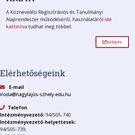
A Köznevelési Regisztrációs és Tanulmányi
Alaprendeszer működéséről, használatáról
ide
kattintva
tudhat meg többet.
Belépés
Elérhetőségeink
E-mail
iroda@nagylajos-szhely.edu.hu
Telefon
Intézményvezető:
94/505-740
Intézményvezető-helyettesek:
94/505-739,