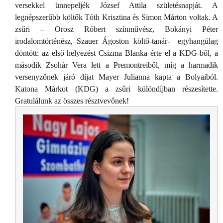
versekkel ünnepeljék József Attila születésnapját. A
legnépszerűbb költők Tóth Krisztina és Simon Márton voltak. A
zsűri – Orosz Róbert színművész, Bokányi Péter
irodalomtörténész, Szauer Ágoston költő-tanár-
egyhangúlag
döntött: az első helyezést Csizma Blanka érte el a KDG-ből, a
második Zsohár Vera lett a Premontreiből, míg a harmadik
versenyzőnek járó díjat Mayer Julianna kapta a Bolyaiból.
Katona Márkot (KDG) a zsűri különdíjban részesítette.
Gratulálunk az összes résztvevőnek!