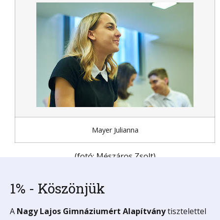
Mayer Julianna
(fotó: Mészáros Zsolt)
1% - Köszönjük
A
Nagy Lajos Gimnáziumért
Alapítvány
tisztelettel