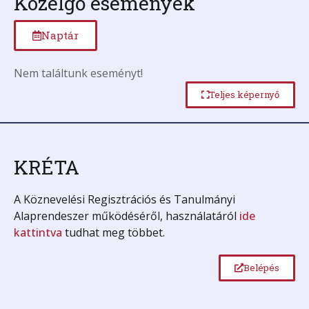
Közelgő események
Naptár
Nem találtunk eseményt!
Teljes képernyő
KRÉTA
A Köznevelési Regisztrációs és Tanulmányi
Alaprendeszer működéséről, használatáról
ide
kattintva
tudhat meg többet.
Belépés