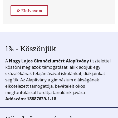
Elolvasom
1% - Köszönjük
A
Nagy Lajos Gimnáziumért
Alapítvány
tisztelettel
köszöni meg azok támogatását, akik adójuk egy
százalékának felajánlásával iskolánkat, diákjainkat
segítik. Az Alapítvány a gimnázium diákságának
elkötelezett támogatója, bevételeit okos
megfontolással fordítja tanulóink javára.
Adószám: 18887639-1-18