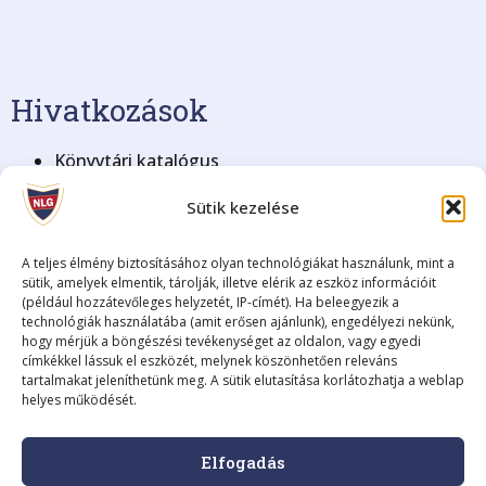
Hivatkozások
Könyvtári katalógus
KRÉTA Elektronikus Napló
Sütik kezelése
BME Nyelvvizsga
Blog archívum (2008-2018)
Adatkezelési tájékoztató
A teljes élmény biztosításához olyan technológiákat használunk, mint a
sütik, amelyek elmentik, tárolják, illetve elérik az eszköz információit
(például hozzátevőleges helyzetét, IP-címét). Ha beleegyezik a
Fenntartó
technológiák használatába (amit erősen ajánlunk), engedélyezi nekünk,
hogy mérjük a böngészési tevékenységet az oldalon, vagy egyedi
címkékkel lássuk el eszközét, melynek köszönhetően releváns
Fenntartó neve:
Szombathelyi Tankerületi Központ
tartalmakat jeleníthetünk meg. A sütik elutasítása korlátozhatja a weblap
Székhelye:
9700 Szombathely, Kossuth Lajos utca 8.
helyes működését.
Képviselője:
Fodor István, igazgató
A fenntartó elérhetősége:
+36 (94) 795-225 •
Elfogadás
szombathely@kk.gov.hu