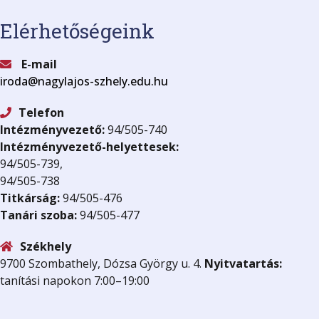
Elérhetőségeink
E-mail
iroda@nagylajos-szhely.edu.hu
Telefon
Intézményvezető:
94/505-740
Intézményvezető-helyettesek:
94/505-739,
94/505-738
Titkárság:
94/505-476
Tanári szoba:
94/505-477
Székhely
9700 Szombathely, Dózsa György u. 4.
Nyitvatartás:
tanítási napokon 7:00–19:00