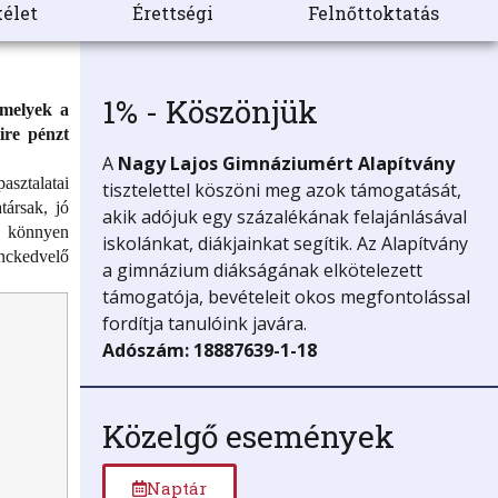
élet
Érettségi
Felnőttoktatás
1% - Köszönjük
 melyek a
ire pénzt
A
Nagy Lajos Gimnáziumért
Alapítvány
asztalatai
tisztelettel köszöni meg azok támogatását,
ársak, jó
akik adójuk egy százalékának felajánlásával
el könnyen
iskolánkat, diákjainkat segítik. Az Alapítvány
onckedvelő
a gimnázium diákságának elkötelezett
támogatója, bevételeit okos megfontolással
fordítja tanulóink javára.
Adószám: 18887639-1-18
Közelgő események
Naptár