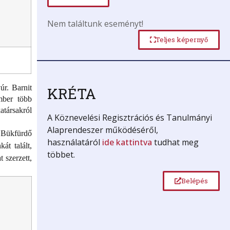
Nem találtunk eseményt!
Teljes képernyő
úr. Barnit
KRÉTA
ember több
atársakról
A Köznevelési Regisztrációs és Tanulmányi
Alaprendeszer működéséről,
 Bükfürdő
használatáról
ide kattintva
tudhat meg
át talált,
többet.
 szerzett,
Belépés