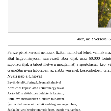
Alex, aki a versével 
Persze pénzt keresni nemcsak fizikai munkával lehet, vannak máz
által hagyományosan szervezett tábor díját, azaz 60.000 forin
szponzorálják a tábort illetve a mozgalmat) a sportolással, kép,
GameStar nyári táborában, az alábbi versének köszönhetően. Grat
Nyári nap a Chióval
Egyik délelőtti bringázásom alkalmával
Közelebbi kapcsolatba kerültem egy fával.
A sárvédőm eltörött, és defektet is kaptam;
Hátralévő mérföldeken biciklim tolhattam.
Így hát délben az út mellett andalogtam magamban,
Sapka helyett headsetem volt égett, izzadt nyakamban.