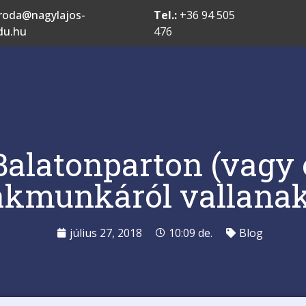
roda@nagylajos-
Tel.:
+36 94 505
du.hu
476
Balatonparton (vagy é
iákmunkáról vallana
július 27, 2018
10:09 de.
Blog