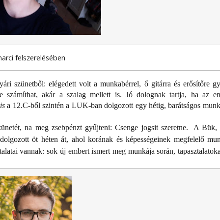
harci felszerelésében
yári szünetből: elégedett volt a munkabérrel, ő gitárra és erősítőre gy
e számíthat, akár a szalag mellett is. Jó dolognak tartja, ha az 
is
a 12.C-ből szintén a LUK-ban dolgozott egy hétig, barátságos munk
zünetét, na meg zsebpénzt gyűjteni: Csenge jogsit szeretne.
A Bük,
s dolgozott öt héten át, ahol korának és képességeinek megfelelő munk
alatai vannak: sok új embert ismert meg munkája során, tapasztalatokat