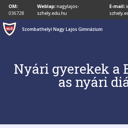
OM:
Weblap:
nagylajos-
E-mail:
i
036728
szhely.edu.hu
szhely.e
Szombathelyi Nagy Lajos Gimnázium
Nyári gyerekek a 
as nyári d