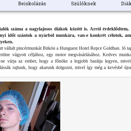
Beiskolázás
Szülőknek
Diák
lalók száma a nagylajosos diákok között is. Arról érdeklődtem,
yi időt szántok a nyárból munkára, van-e konkrét célotok, am
lyeken.
att vállalt pincérmunkát Bükön a Hunguest Hotel Repce Goldban. Jó tap
erülne vágyott céljához, egy motor megvásárlásához. Kedves munkat
ért ne várja az ember, hogy a főnöke a legjobb barátja legyen, miv
az lássák rajtunk, hogy akarunk dolgozni, mivel így még a kevésbé új