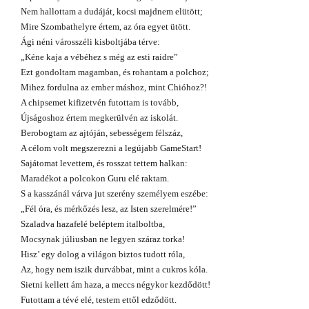
Nem hallottam a dudáját, kocsi majdnem elütött;
Mire Szombathelyre értem, az óra egyet ütött.
Ági néni városszéli kisboltjába térve:
„Kéne kaja a vébéhez s még az esti raidre”
Ezt gondoltam magamban, és rohantam a polchoz;
Mihez fordulna az ember máshoz, mint Chióhoz?!
A chipsemet kifizetvén futottam is tovább,
Újságoshoz értem megkerülvén az iskolát.
Berobogtam az ajtóján, sebességem félszáz,
A célom volt megszerezni a legújabb GameStart!
Sajátomat levettem, és rosszat tettem halkan:
Maradékot a polcokon Guru elé raktam.
S a kasszánál várva jut szerény személyem eszébe:
„Fél óra, és mérkőzés lesz, az Isten szerelmére!”
Szaladva hazafelé beléptem italboltba,
Mocsynak júliusban ne legyen száraz torka!
Hisz’ egy dolog a világon biztos tudott róla,
Az, hogy nem iszik durvábbat, mint a cukros kóla.
Sietni kellett ám haza, a meccs négykor kezdődött!
Futottam a tévé elé, testem ettől edződött.