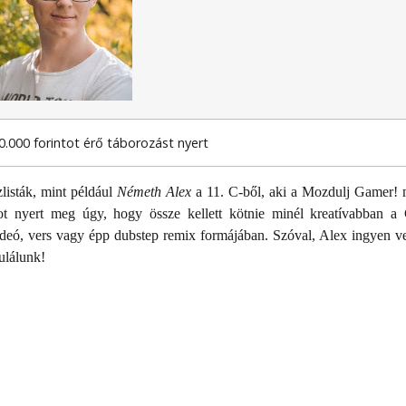
60.000 forintot érő táborozást nyert
listák, mint például
Németh Alex
a 11. C-ből, aki a Mozdulj Gamer!
tot nyert meg úgy, hogy össze kellett kötnie minél kreatívabban a
 videó, vers vagy épp dubstep remix formájában. Szóval, Alex ingyen ve
ulálunk!