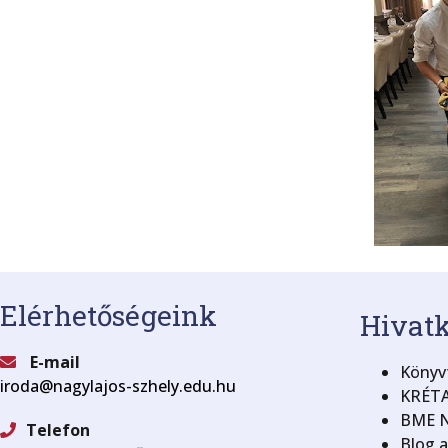
Elérhetőségeink
Hivat
E-mail
Könyvt
iroda@nagylajos-szhely.edu.hu
KRÉTA
BME N
Telefon
Blog 