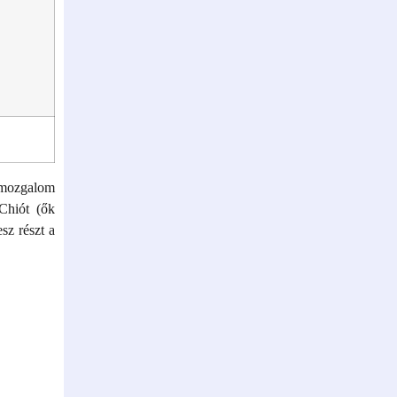
 mozgalom
 Chiót (ők
sz részt a