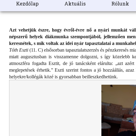
Kezdőlap
Aktuális
Rólunk
Azt vehetjük észre, hogy évről-évre nő a nyári munkát vál
népszerű helyek diákmunka szempontjából, jellemzően menn
keresnétek, s mik voltak az idei nyár tapasztalatai a munkahe
Tóth Eszti
(11. C) elsősorban tapasztalatszerzés és pénzkeresés mi
miatt augusztusban is visszamenne dolgozni, s így közelebb k
atmoszféra fogadta Esztit, de jó tanácsként elárulta: „azt az
meglepetések érhetik.” Eszti szerint fontos a jó hozzáállás, az
helyekre/kollégák közé is gyorsabban beilleszkedhetünk.