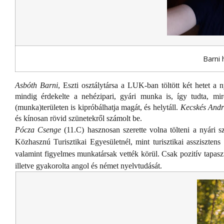
Barni 
Asbóth Barni
, Eszti osztálytársa a LUK-ban töltött két hetet a n
mindig érdekelte a nehézipari, gyári munka is, így tudta, mir
(munka)területen is kipróbálhatja magát, és helytáll.
Kecskés Andr
és kínosan rövid szünetekről számolt be.
Pócza Csenge
(11.C) hasznosan szerette volna tölteni a nyári s
Közhasznú Turisztikai Egyesületnél, mint turisztikai assziszten
valamint figyelmes munkatársak vették körül. Csak pozitív tapaszt
illetve gyakorolta angol és német nyelvtudását.