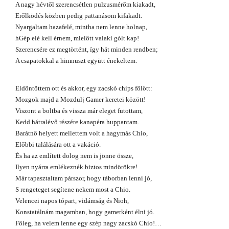
A nagy hévtől szerencsétlen pulzusmérőm kiakadt,
Erőlködés közben pedig pattanásom kifakadt.
Nyargaltam hazafelé, mintha nem lenne holnap,
h
Gép elé kell érnem, mielőtt valaki gólt kap!
Szerencsére ez megtörtént, így hát minden rendben;
A csapatokkal a himnuszt együtt énekeltem.
Eldöntöttem ott és akkor, egy zacskó chips fölött:
Mozgok majd a Mozdulj Gamer keretei között!
Viszont a boltba és vissza már eleget futottam,
Kedd hátralévő részére kanapéra huppantam.
Barátnő helyett mellettem volt a hagymás Chio,
Előbbi találására ott a vakáció.
És ha az említett dolog nem is jönne össze,
Ilyen nyárra emlékeznék biztos mindörökre!
Már tapasztaltam párszor, hogy táborban lenni jó,
S rengeteget segítene nekem most a Chio.
Velencei napos tópart, vidámság és Nioh,
Konstatálnám magamban, hogy gamerként élni jó.
Főleg, ha velem lenne egy szép nagy zacskó Chio!…