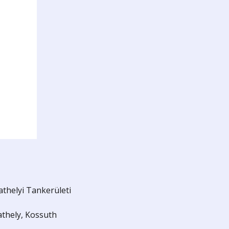
helyi Tankerületi
thely, Kossuth