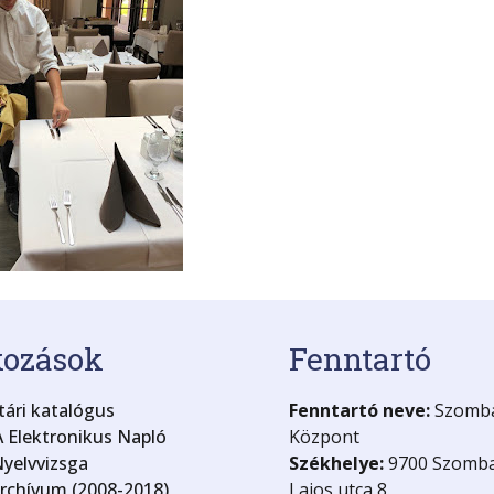
kozások
Fenntartó
ári katalógus
Fenntartó neve:
Szombat
 Elektronikus Napló
Központ
yelvvizsga
Székhelye:
9700 Szomba
archívum (2008-2018)
Lajos utca 8.