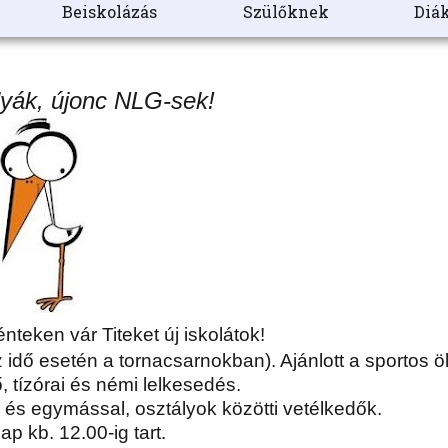
Beiskolázás
Szülőknek
Diák
yák, újonc NLG-sek!
teken vár Titeket új iskolátok!
idő esetén a tornacsarnokban). Ajánlott a sportos ö
ő, tízórai és némi lelkesedés.
 és egymással, osztályok közötti vetélkedők.
ap kb. 12.00-ig tart.