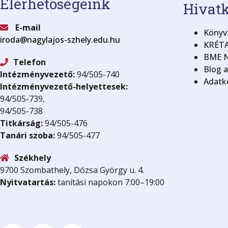
Elérhetőségeink
Hivat
E-mail
Könyvt
iroda@nagylajos-szhely.edu.hu
KRÉTA
BME N
Telefon
Blog 
Intézményvezető:
94/505-740
Adatke
Intézményvezető-helyettesek:
94/505-739,
94/505-738
Titkárság:
94/505-476
Tanári szoba:
94/505-477
Székhely
9700 Szombathely, Dózsa György u. 4.
Nyitvatartás:
tanítási napokon 7:00–19:00