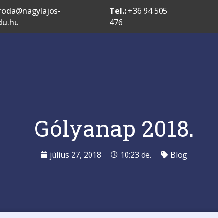
roda@nagylajos-
Tel.:
+36 94 505
du.hu
476
Gólyanap 2018.
július 27, 2018
10:23 de.
Blog