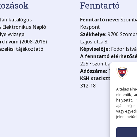
kozások
Fenntartó
ári katalógus
Fenntartó neve:
Szombat
 Elektronikus Napló
Központ
yelvvizsga
Székhelye:
9700 Szomba
archívum (2008-2018)
Lajos utca 8.
zelési tájékoztató
Képviselője:
Fodor Istvá
A fenntartó elérhetős
225 • szombathely@kk.g
Adószáma:
15835499-2-
KSH statisztikai száma
312-18
A teljes élm
elmentik, tá
helyzetét, I
ajánlunk), 
vagy egyedi
jeleníthetü