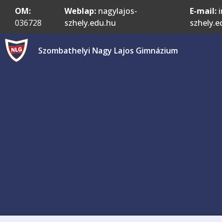
OM:
Weblap:
nagylajos-
E-mail:
i
036728
szhely.edu.hu
szhely.e
Szombathelyi Nagy Lajos Gimnázium