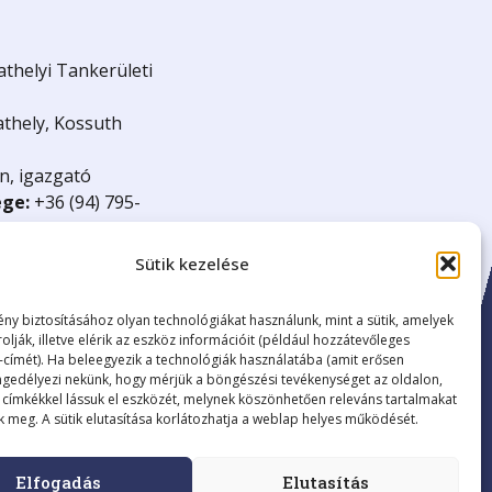
helyi Tankerületi
thely, Kossuth
n, igazgató
ége:
+36 (94) 795-
ov.hu
18
Sütik kezelése
:
15835499-8412-
ény biztosításához olyan technológiákat használunk, mint a sütik, amelyek
rolják, illetve elérik az eszköz információit (például hozzátevőleges
P-címét). Ha beleegyezik a technológiák használatába (amit erősen
engedélyezi nekünk, hogy mérjük a böngészési tevékenységet az oldalon,
 címkékkel lássuk el eszközét, melynek köszönhetően releváns tartalmakat
nk meg. A sütik elutasítása korlátozhatja a weblap helyes működését.
Elfogadás
Elutasítás