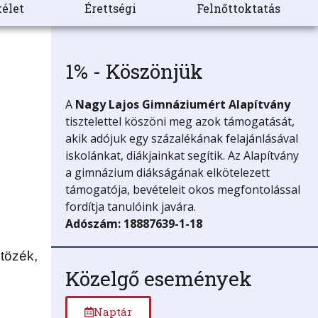
élet
Érettségi
Felnőttoktatás
1% - Köszönjük
A
Nagy Lajos Gimnáziumért
Alapítvány
tisztelettel köszöni meg azok támogatását,
akik adójuk egy százalékának felajánlásával
iskolánkat, diákjainkat segítik. Az Alapítvány
a gimnázium diákságának elkötelezett
támogatója, bevételeit okos megfontolással
fordítja tanulóink javára.
Adószám: 18887639-1-18
ltözék,
Közelgő események
Naptár